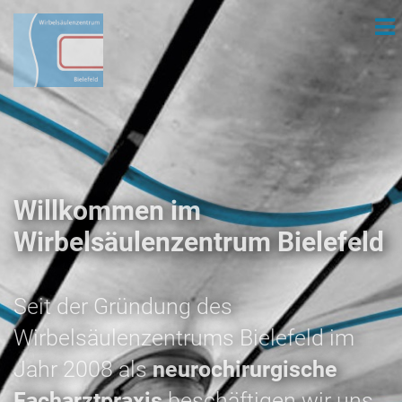
Willkommen im
Wirbelsäulenzentrum Bielefeld
Seit der Gründung des
Wirbelsäulenzentrums Bielefeld im
Jahr 2008 als
neurochirurgische
Facharztpraxis
beschäftigen wir uns